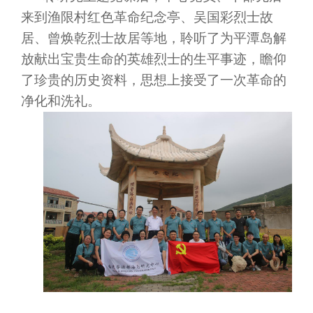
来到渔限村红色革命纪念亭、吴国彩烈士故
居、曾焕乾烈士故居等地，聆听
了
为平潭岛解
放献出宝贵生命的英雄烈士的生平事迹，瞻仰
了珍贵的历史资料，思想上接受了一次革命的
净化和洗礼。