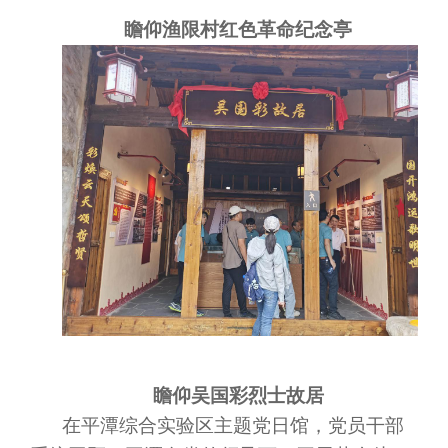
瞻仰渔限村红色革命纪念亭
瞻仰吴国彩烈士故居
在平潭综合实验区主题党日馆，党员干部