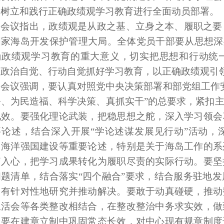
展树立和践行正确政绩观学习教育进行全面动员部署。
会议指出，政绩观是从政之基、立身之本、履职之要
国家海岛开发保护管理大局。全体党员干部要从思想深
确政绩观学习教育的重大意义，切实把思想和行动统
、政治自觉、行动自觉抓好学习教育，以正确政绩观引
会议强调，要认真对照党中央决策部署和部党组工作
公、为民造福、科学决策、真抓实干”的总要求，紧扣
见效。要强化理论武装，把稳思想之舵，深入学习领会
要论述，结合深入开展“学论述谋发展见行动”活动，
、海洋强国建设等重要论述，特别是关于海岛工作的系
脑入心，把学习成果转化为履职尽责的实际行动。要坚
问题清单，结合落实“四个融合”要求，结合服务驻地
，有针对性地研究并推动解决。要敢于动真碰硬，推动
生活会等各类整改相结合，在整改整治中务求实效，做
。要在建章立制中巩固常态长效，对中心现有规章制度