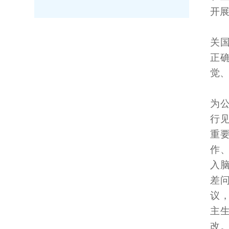
开
关
正
觉
为
行
重
作
入
差
议
主
改