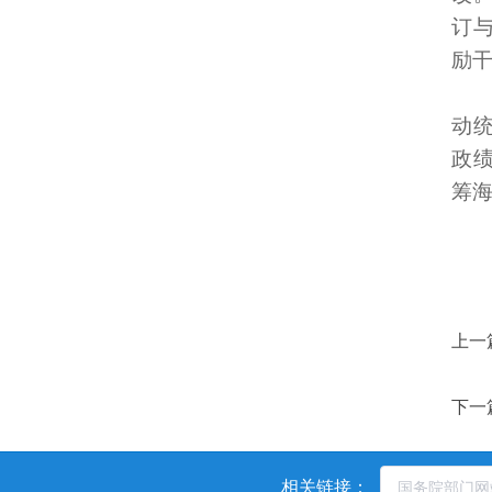
订
励
动
政
筹
上一
下一
相关链接：