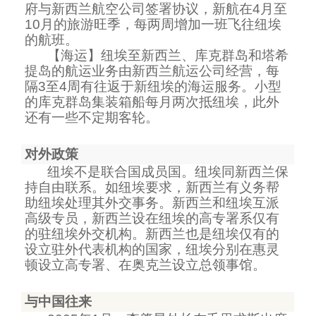
府与新西兰航空公司签署协议，新航在
4
月至
10
月的旅游旺季，每两周增加一班飞往纽埃
的航班。
【海运】纽埃至新西兰、库克群岛和塔希
提岛的航运业务由新西兰航运公司经营，每
隔
3
至
4
周有往返于新纽埃的海运服务。小型
的库克群岛集装箱船每月两次抵纽埃，此外
还有一些不定期客轮。
对外政策
纽埃不是联合国成员国。纽埃同新西兰保
持自由联系。如纽埃要求，新西兰有义务帮
助纽埃处理其外交事务。新西兰和纽埃互派
高级专员，新西兰设在纽埃的高专署系仅有
的驻纽埃外交机构。新西兰也是纽埃仅有的
设立驻外代表机构的国家，纽埃分别在惠灵
顿设立高专署、在奥克兰设立总领事馆。
与中国往来