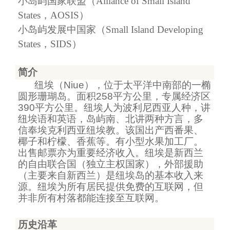
小岛屿国家联盟（
Alliance of Small Island
States
，
AOSIS
）
小岛屿发展中国家（
Small Island Developing
States
，
SIDS
）
简介
纽埃（
Niue
），位于太平洋中南部的一椭
圆形珊瑚岛。面积
258
平方公里，专属经济区
390
平方公里。纽埃人为波利尼西亚人种，讲
纽埃语和英语，岛屿南、北讲两种方言，多
信奉埃克利西亚纽埃教。该国出产西番果、
椰子和柠檬、香蕉等。有小型水果加工厂。
出售邮票亦为重要经济收入。纽埃是新西兰
的自由联合国（独立主权国家），外部援助
（主要来自新西兰）是纽埃岛的基本收入来
源。纽埃为所有居民提供免费的互联网，但
并非所有村落都能连接至互联网。
历史沿革