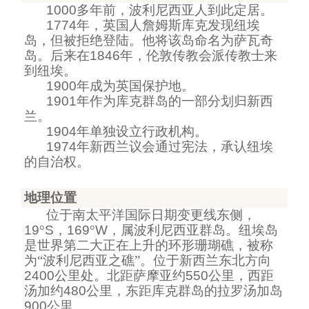
1000
多年前，波利尼西亚人到此定居。
1774
年，英国人詹姆斯库克发现纽埃
岛，但被拒绝登陆。他将该岛命名为萨瓦奇
岛。后来在
1846
年，伦敦传教会派传教士来
到纽埃。
1900
年成为英国保护地。
1901
年作为库克群岛的一部分划归新西
兰。
1904
年单独设立行政机构。
1974
年新西兰议会通过宪法，承认纽埃
的自治权。
地理位置
位于南太平洋国际日期变更线东侧，
19
°
S
，
169
°
W
，属波利尼西亚群岛。纽埃岛
是世界第二大正在上升的环形珊瑚礁，被称
为“波利尼西亚之礁”。位于新西兰东北方向
2400
公里处。北距萨摩亚约
550
公里，西距
汤加约
480
公里，东距库克群岛的拉罗汤加岛
900
公里。