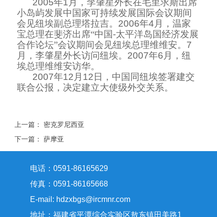
2005
年
1
月，李肇星外长在毛里求斯出席
小岛屿发展中国家可持续发展国际会议期间
会见纽埃副总理塔拉吉。
2006
年
4
月，温家
宝总理在斐济出席“中国
-
太平洋岛国经济发展
合作论坛”会议期间会见纽埃总理维维安。
7
月，李肇星外长访问纽埃。
2007
年
6
月，纽
埃总理维维安访华。
2007
年
12
月
12
日，中国同纽埃签署建交
联合公报，决定建立大使级外交关系。
上一篇：
密克罗尼西亚
下一篇：
萨摩亚
电话：0591-86165629
传真：0591-86165668
E-mail: hdzxbgs@ircmnr.com
地址：福建省平潭综合实验区敖东镇田美路1