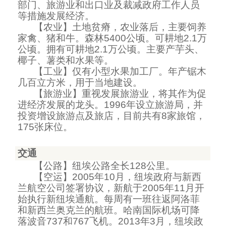
部门、旅游业和出口业及裁减政府工作人员
等措施发展经济。
【农业】土地贫瘠，农业落后，主要饲养
家禽、猪和牛。森林
5400
公顷。可耕地
2.1
万
公顷。拥有可耕地
2.1
万公顷。主要产芋头、
椰子、薯类和水果等。
【工业】仅有小型水果加工厂。年产锯木
几百立方米，用于当地建设。
【旅游业】重视发展旅游业，将其作为促
进经济发展的龙头。
1996
年设立旅游局，并
投资增设旅游点及旅店，目前共有
8
家旅馆，
175
张床位。
交通
【公路】纽埃公路全长
128
公里。
【空运】
2005
年
10
月，纽埃政府与新西
兰航空公司签署协议，新航于
2005
年
11
月开
始执行新纽埃通航。每周有一班往返阿洛菲
和新西兰奥克兰的航班。哈南国际机场可降
落波音
737
和
767
飞机。
2013
年
3
月，纽埃政