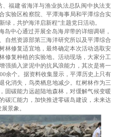
站
、福建省海洋与渔业执法总队
闽中执法支
合实验
区检察院
、平潭
海事局
和
平潭综合实
添新绿，共护海洋启新程”
主题党日活动
。
海岛中心通过开展全岛海岸带的详细调研，
、自然资源部第三海洋研究所以及平潭综合
树林修复适宜地，最终确定本次活动选取安
林修复种植的实验地。活动现场，大家分工
增强插入淤泥中的抗风浪能力，其次是将一
000余个。据资料收集显示，平潭历史上只有
但现已退化消失，鸟类栖息地减少。红树林作为三
，固碳能力远超陆地森林，对缓解气候变暖
的碳汇能力，加快推进零碳岛建设，未来达
发展景象。