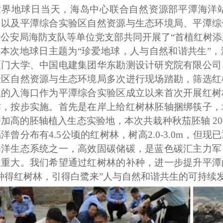
世界地球日
当天，海岛中心联合
自然资源部
平潭海洋
，以及平潭综合实验
区自然资源与生态环境局、
平潭综
区公安局
海防
支队
等单位党支部共同
开展了
“首植红树
本次地球日
主题为
“珍爱地球，人与自然和谐共生”
，
厦门大学、中国电建集团华东勘测设计研究院有限公司
验区自然资源与生态环境局多次进行现场踏勘，筛选红
澳的入海口作为平潭综合实验区成立以来首次开展红树
作，按步实施。首先是在岸上给红树林胚轴捆绑筷子，
个加高的胚轴植入生态实验地，本次共栽种秋茄胚轴
2
洋曾分布有4.5公顷的红树林，树高2.0-3.0m，
海洋生态系统之一，高效固碳储碳，是蓝色碳汇主力军
义重大。我们希望通过红树林的补种，进一步提升平潭
“种得红树林，引得白鹭来”人与自然和谐共生的可持续