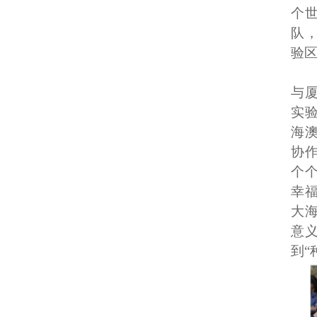
个
队
验
与
实
海
协
个
幸福
大
意
到