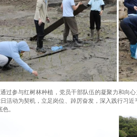
通过
参与红
树林
种植
，党员干部队伍的凝聚力和向心
党日活动为契机，立足岗位、踔厉奋发，深入践行习近
底色。