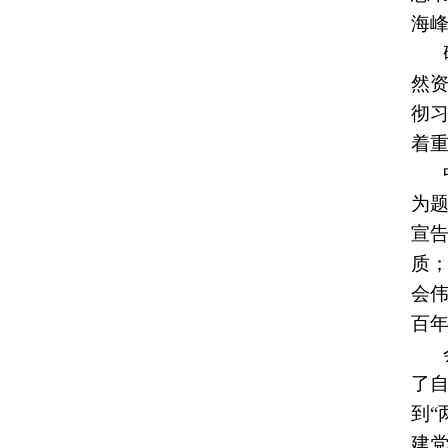
海
然
彻
着
为
宣
质
会
百
了
到“
建