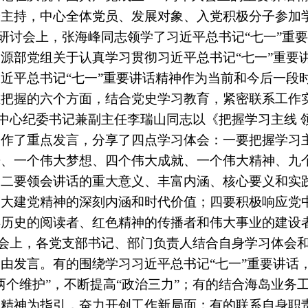
峰主持，
中心全体党员、发展对象、入党积极分子参加
研讨会上，张海峰同志领学了习近平总书记
“七一”重
资源部党组关于认真学习贯彻习近平总书记“七一”重要
习近平总书记“七一”重要讲话精神作为当前和今后一段
重把握的六个方面，结合党史学习教育，紧密联系工作
中心纪委书记兼副主任李瑞山同志以《把握学习主线
题作了重点发言，分享了四点学习体会：一要把握学习
告、一个伟大梦想、四个伟大成就、一个伟大精神、九
；二要领会讲话的重大意义、丰富内涵、核心要义和实
伟大建党精神的深刻内涵和时代价值；四要积极响应党
年历史的阅读者、红色精神的传播者和伟大事业的建设
会上，各党支部书记、部门负责人结合自身学习体会
自由发言。有的围绕学习习近平总书记
“七一”重要讲话
两个维护”，不断提高“政治三力”；有的结合海岛业
党精神为指引，奋力开创工作新局面；有的联系自身职