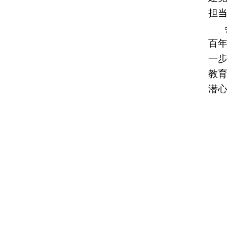
担
百
一
教
潜