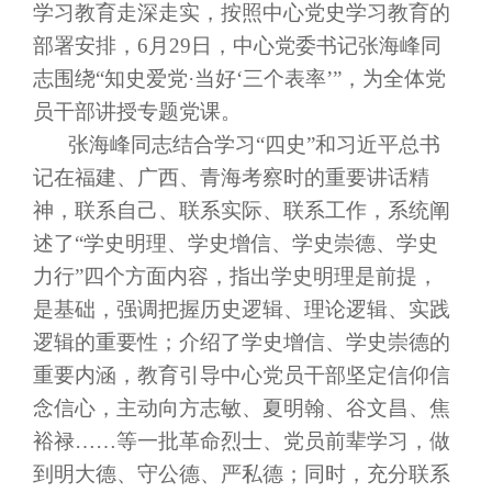
学习教育走深走实，按照中心党史学习教育的
部署安排，6月29日，中心党委书记张海峰同
志围绕“知史爱党·当好‘三个表率’”，为全体党
员干部讲授专题党课。
张海峰同志结合学习
“四史”和习近平总书
记在福建、广西、青海考察时的重要讲话精
神，联系自己、联系实际、联系工作，系统阐
述了“
学史明理、学史增信、学史崇德、学史
力行
”
四个方面内容，指出学史明理是前提，
是基础，强调把握
历史逻辑、理论逻辑、实践
逻辑
的重要性；介绍了学史增信、学史崇德的
重要内涵，教育引导中心党员干部坚定信仰信
念信心，主动向方志敏、夏明翰、谷文昌、焦
裕禄
……等一批革命烈士、党员前辈学习，做
到明大德、守公德、严私德；同时，充分联系