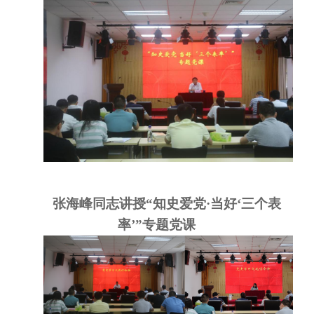
张海峰同志讲授
“知史爱党·当好‘三个表
率’”专题党课